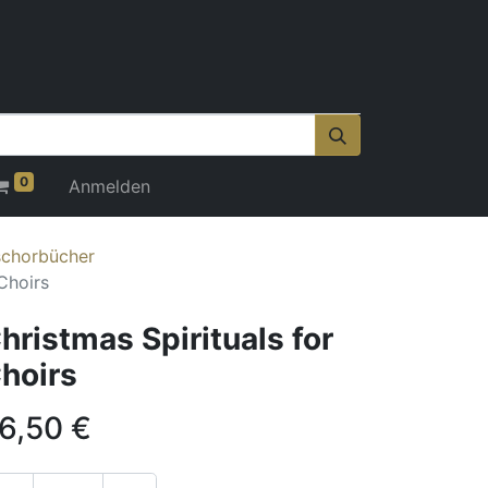
0
Anmelden
schorbücher
 Choirs
hristmas Spirituals for
hoirs
6,50
€