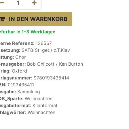
IN DEN WARENKORB
eferbar in 1-3 Werktagen
terne Referenz:
126567
setzung:
SATB(Sti get.) z.T.Klav
ttung:
Chor
rausgeber:
Bob Chilcott / Ken Burton
rlag:
Oxford
erlagsnummer:
9780193435414
BN:
0193435411
usgabe:
Sammlung
OB_Sparte:
Weihnachten
sgabeformat:
Kleinformat
hlagwörter:
Weihnachten