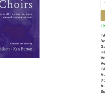
Li
In
Be
Ga
He
Ve
V
IS
A
D
Au
Sc