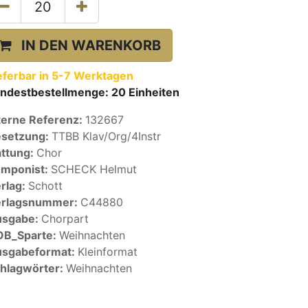
IN DEN WARENKORB
eferbar in 5-7 Werktagen
ndestbestellmenge:
20
Einheiten
terne Referenz:
132667
setzung:
TTBB Klav/Org/4Instr
ttung:
Chor
mponist:
SCHECK Helmut
rlag:
Schott
erlagsnummer:
C44880
usgabe:
Chorpart
OB_Sparte:
Weihnachten
sgabeformat:
Kleinformat
hlagwörter:
Weihnachten