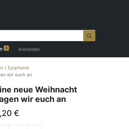
0
Anmelden
n / Epiphanie
en wir euch an
ine neue Weihnacht
agen wir euch an
,20
€