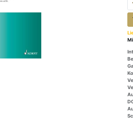
Li
Mi
In
Be
Ga
Ko
Ve
V
A
D
Au
Sc