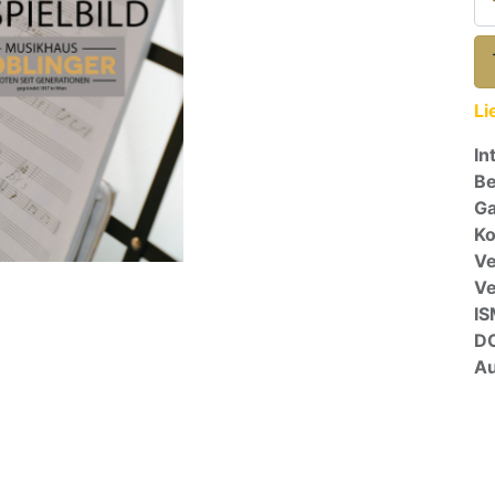
Li
In
Be
Ga
Ko
Ve
V
I
D
Au