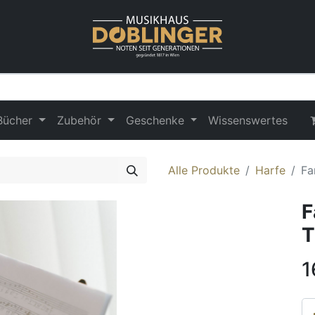
Bücher
Zubehör
Geschenke
Wissenswertes
Alle Produkte
Harfe
Fa
F
T
1