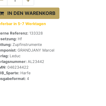
IN DEN WARENKORB
eferbar in 5-7 Werktagen
terne Referenz:
133328
setzung:
Hf
ttung:
Zupfinstrumente
mponist:
GRANDJANY Marcel
rlag:
Leduc
erlagsnummer:
AL23442
SMN:
046234422
OB_Sparte:
Harfe
sgabeformat:
4