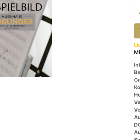
Li
Mi
In
Be
Ga
Ko
He
Ve
V
A
D
Au
Sc