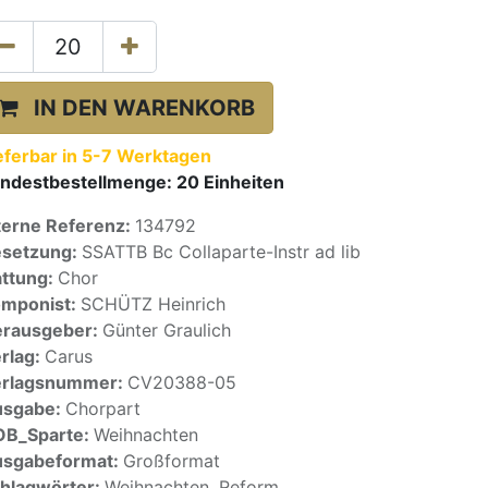
IN DEN WARENKORB
eferbar in 5-7 Werktagen
ndestbestellmenge:
20
Einheiten
terne Referenz:
134792
setzung:
SSATTB Bc Collaparte-Instr ad lib
ttung:
Chor
mponist:
SCHÜTZ Heinrich
rausgeber:
Günter Graulich
rlag:
Carus
erlagsnummer:
CV20388-05
usgabe:
Chorpart
OB_Sparte:
Weihnachten
sgabeformat:
Großformat
hlagwörter:
Weihnachten, Reform