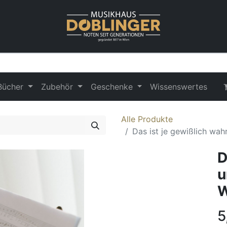
Bücher
Zubehör
Geschenke
Wissenswertes
Alle Produkte
Das ist je gewißlich wa
D
u
W
5