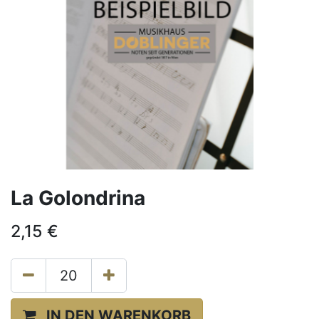
La Golondrina
2,15
€
IN DEN WARENKORB