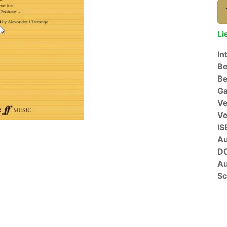
Li
In
Be
Be
Ga
Ve
V
IS
A
D
Au
Sc