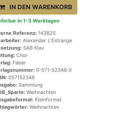
IN DEN WARENKORB
eferbar in 1-3 Werktagen
terne Referenz:
143825
arbeiter:
Alexander L'Estrange
setzung:
SAB Klav
ttung:
Chor
rlag:
Faber
erlagsnummer:
0-571-52348-X
BN:
057152348
usgabe:
Sammlung
OB_Sparte:
Weihnachten
sgabeformat:
Kleinformat
hlagwörter:
Weihnachten