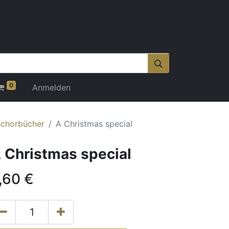
0
Anmelden
schorbücher
A Christmas special
 Christmas special
,60
€