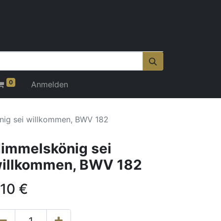
0
Anmelden
ig sei willkommen, BWV 182
immelskönig sei
illkommen, BWV 182
,10
€