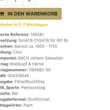
IN DEN WARENKORB
eferbar in 5-7 Werktagen
terne Referenz:
146581
setzung:
SoliATB ChSATB Str Blfl Bc
pochen:
Barock ca. 1600 - 1750
ttung:
Chor
mponist:
BACH Johann Sebastian
rlag:
Breitkopf & Härtel
erlagsnummer:
OB4682-30
SMN:
004318645
usgabe:
Flöte/Blockflöte
OB_Sparte:
Palmsonntag
poche:
Bar
sgabeformat:
Großformat
hlagwörter:
Palm