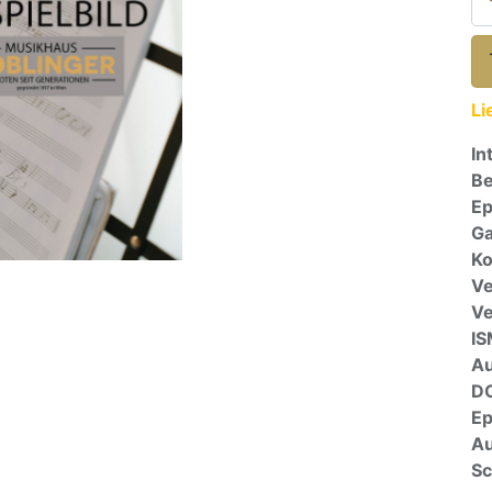
Li
In
Be
E
Ga
Ko
Ve
V
I
A
D
E
Au
Sc