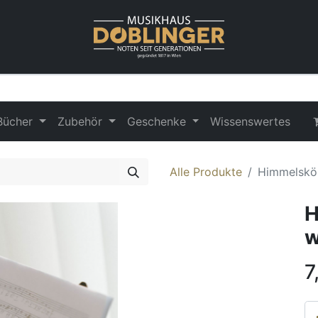
Bücher
Zubehör
Geschenke
Wissenswertes
Alle Produkte
Himmelskön
H
w
7