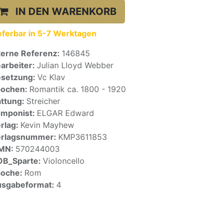
IN DEN WARENKORB
eferbar in 5-7 Werktagen
terne Referenz:
146845
arbeiter:
Julian Lloyd Webber
setzung:
Vc Klav
pochen:
Romantik ca. 1800 - 1920
ttung:
Streicher
mponist:
ELGAR Edward
rlag:
Kevin Mayhew
erlagsnummer:
KMP3611853
SMN:
570244003
OB_Sparte:
Violoncello
poche:
Rom
sgabeformat:
4