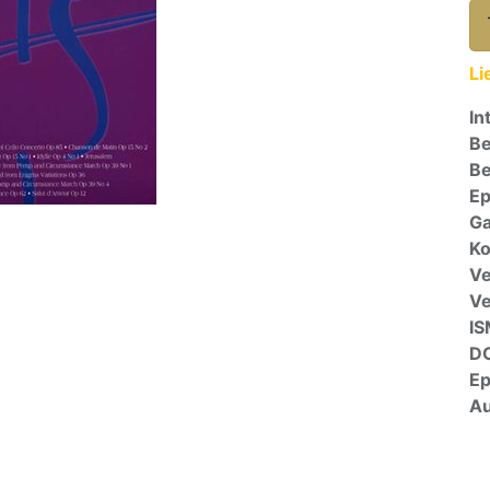
Li
In
Be
Be
E
Ga
Ko
Ve
V
I
D
E
Au