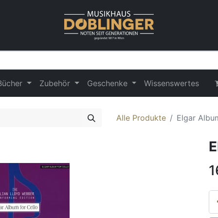
Bücher
Zubehör
Geschenke
Wissenswertes
Alle Produkte
Elgar Albu
E
1