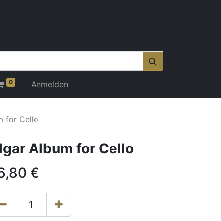
0
Anmelden
m for Cello
lgar Album for Cello
6,80
€