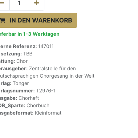
IN DEN WARENKORB
eferbar in 1-3 Werktagen
terne Referenz:
147011
setzung:
TBB
ttung:
Chor
rausgeber:
Zentralstelle für den
utschsprachigen Chorgesang in der Welt
rlag:
Tonger
erlagsnummer:
T2976-1
usgabe:
Chorheft
OB_Sparte:
Chorbuch
sgabeformat:
Kleinformat