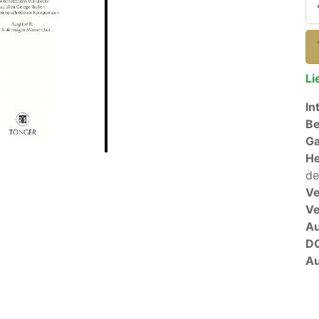
Li
In
Be
Ga
He
de
Ve
V
A
D
Au