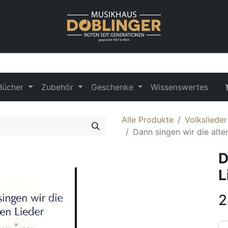
Bücher
Zubehör
Geschenke
Wissenswertes
Alle Produkte
Volksliede
Dann singen wir die alte
D
L
2