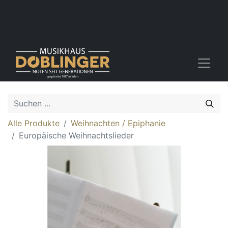
Alle Produkte
Weihnachten / Epiphanie
Europäische Weihnachtslieder