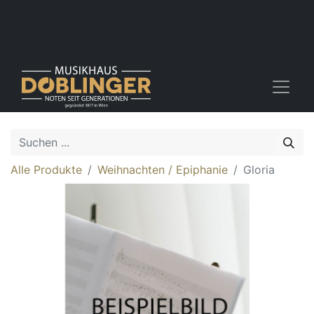
Alle Produkte
Weihnachten / Epiphanie
Gloria