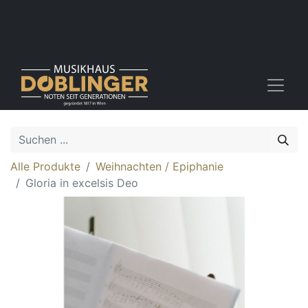
Alle Produkte
Weihnachten / Epiphanie
Gloria in excelsis Deo