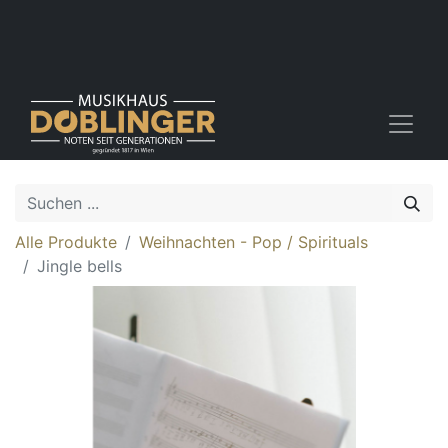
Alle Produkte
Weihnachten - Pop / Spirituals
Jingle bells