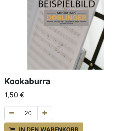
Kookaburra
1,50
€
IN DEN WARENKORB