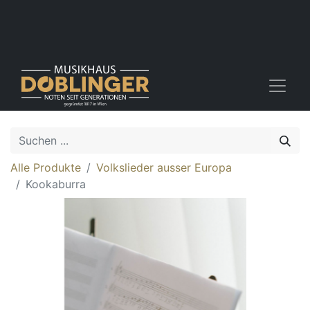
Alle Produkte
Volkslieder ausser Europa
Kookaburra