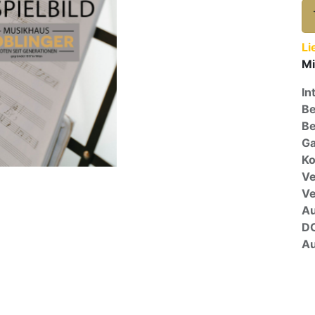
Li
Mi
In
Be
Be
Ga
Ko
Ve
V
A
D
Au