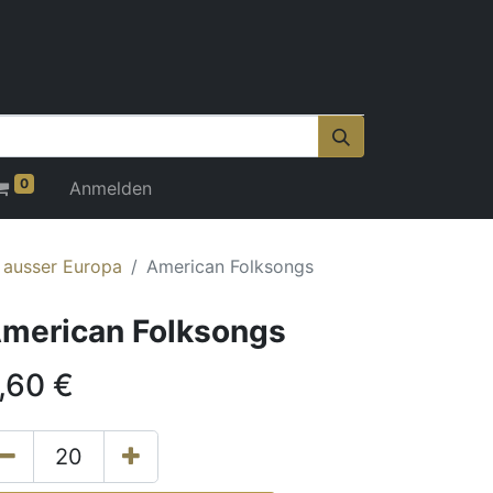
0
Anmelden
r ausser Europa
American Folksongs
merican Folksongs
,60
€