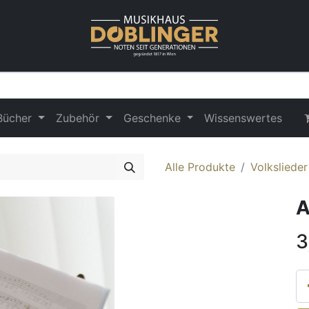
Bücher
Zubehör
Geschenke
Wissenswertes
Alle Produkte
Volksliede
A
3