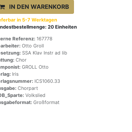
IN DEN WARENKORB
eferbar in 5-7 Werktagen
ndestbestellmenge:
20
Einheiten
terne Referenz:
167778
arbeiter:
Otto Groll
setzung:
SSA Klav Instr ad lib
ttung:
Chor
mponist:
GROLL Otto
rlag:
Iris
erlagsnummer:
ICS1060.33
usgabe:
Chorpart
OB_Sparte:
Volkslied
sgabeformat:
Großformat