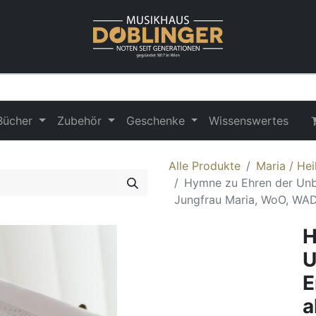
Bücher
Zubehör
Geschenke
Wissenswertes
Alle Produkte
Maria / Hei
Hymne zu Ehren der Unbe
Jungfrau Maria, WoO, WAD
H
U
E
a