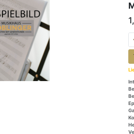
M
1
Li
In
Be
Be
E
Ga
Ko
He
Ve