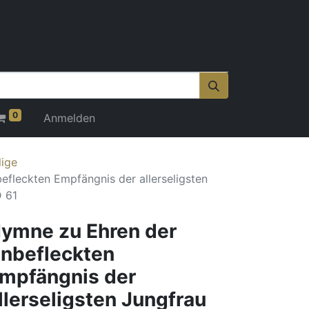
0
Anmelden
lige
fleckten Empfängnis der allerseligsten
 61
ymne zu Ehren der
nbefleckten
mpfängnis der
llerseligsten Jungfrau