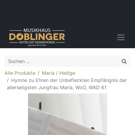
Alle Produkte
Maria / Heilige
Hymne zu Ehren der Unbefleckten Empfängnis der
allerseligsten Jungfrau Maria, WoO, WAD 61