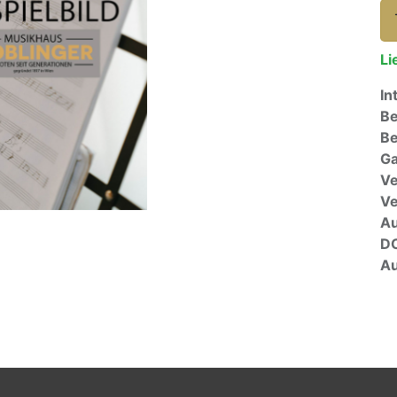
Li
In
Be
Be
Ga
Ve
V
A
D
Au