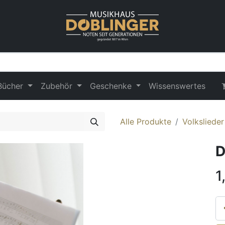
Bücher
Zubehör
Geschenke
Wissenswertes
Alle Produkte
Volksliede
D
1