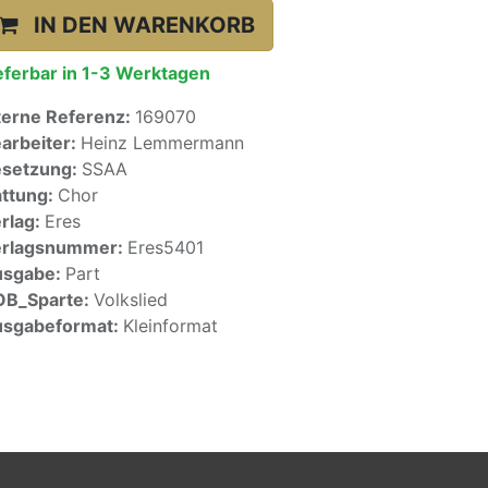
IN DEN WARENKORB
eferbar in 1-3 Werktagen
terne Referenz:
169070
arbeiter:
Heinz Lemmermann
setzung:
SSAA
ttung:
Chor
rlag:
Eres
erlagsnummer:
Eres5401
usgabe:
Part
OB_Sparte:
Volkslied
sgabeformat:
Kleinformat