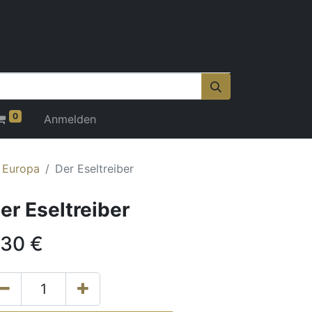
0
Anmelden
r Europa
Der Eseltreiber
er Eseltreiber
,30
€