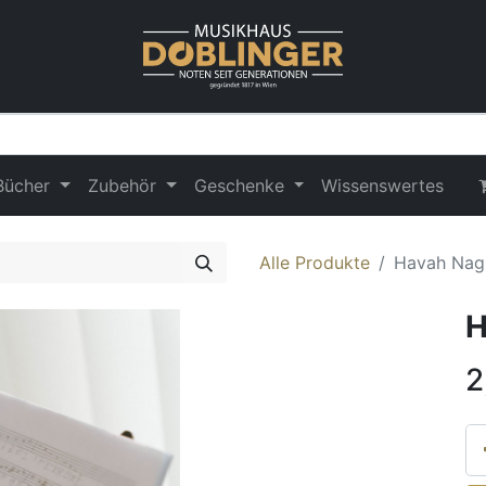
Bücher
Zubehör
Geschenke
Wissenswertes
Alle Produkte
Havah Nagi
H
2