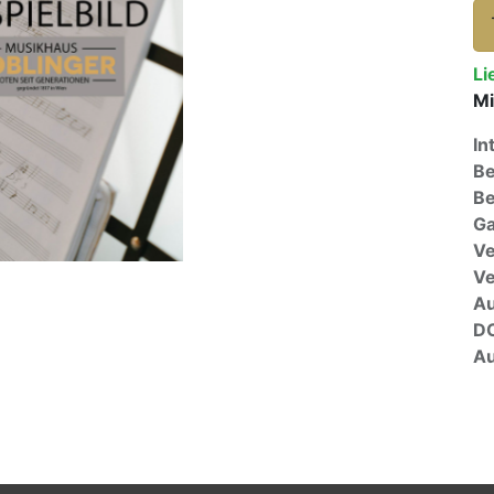
Li
Mi
In
Be
Be
Ga
Ve
V
A
D
Au