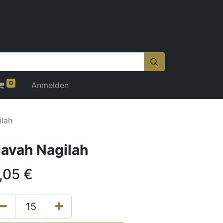
0
Anmelden
lah
avah Nagilah
,05
€