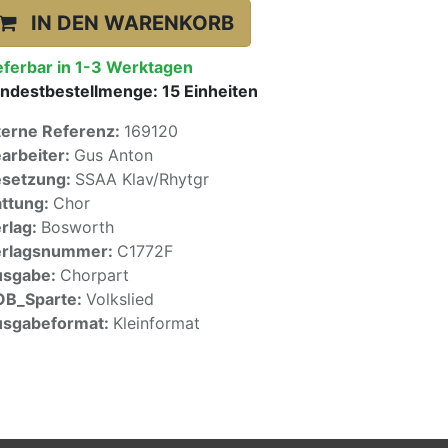
IN DEN WARENKORB
eferbar in 1-3 Werktagen
ndestbestellmenge:
15
Einheiten
terne Referenz:
169120
arbeiter:
Gus Anton
setzung:
SSAA Klav/Rhytgr
ttung:
Chor
rlag:
Bosworth
erlagsnummer:
C1772F
usgabe:
Chorpart
OB_Sparte:
Volkslied
sgabeformat:
Kleinformat