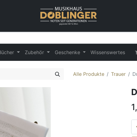
Bücher
Zubehör
Geschenke
Wissenswertes
Alle Produkte
Trauer
D
D
1