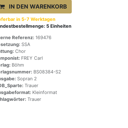
IN DEN WARENKORB
eferbar in 5-7 Werktagen
ndestbestellmenge:
5
Einheiten
terne Referenz:
169476
setzung:
SSA
ttung:
Chor
mponist:
FREY Carl
rlag:
Böhm
erlagsnummer:
BS08384-S2
usgabe:
Sopran 2
OB_Sparte:
Trauer
sgabeformat:
Kleinformat
hlagwörter:
Trauer