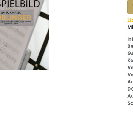
Li
Mi
In
Be
Ga
Ko
Ve
V
A
D
Au
Sc