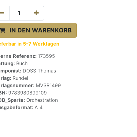
IN DEN WARENKORB
eferbar in 5-7 Werktagen
terne Referenz:
173595
ttung:
Buch
mponist:
DOSS Thomas
rlag:
Rundel
erlagsnummer:
MVSR1499
BN:
9783980899109
OB_Sparte:
Orchestration
sgabeformat:
A 4