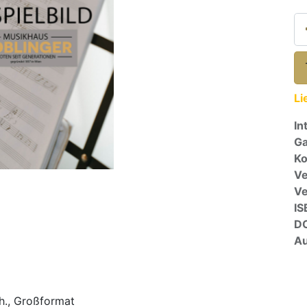
Li
In
Ga
Ko
Ve
V
IS
D
Au
ch., Großformat