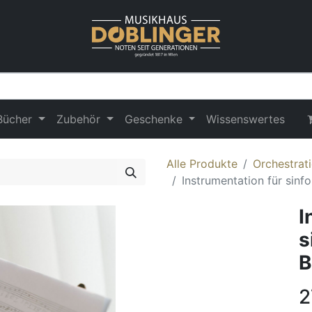
Bücher
Zubehör
Geschenke
Wissenswertes
Alle Produkte
Orchestrat
Instrumentation für sinf
I
s
B
2