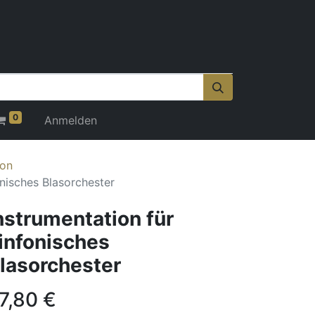
0
Anmelden
ion
onisches Blasorchester
nstrumentation für
infonisches
lasorchester
7,80
€