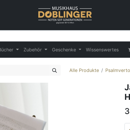
Bücher
Zubehör
Geschenke
Wissenswertes
Alle Produkte
Psalmvert
J
H
3