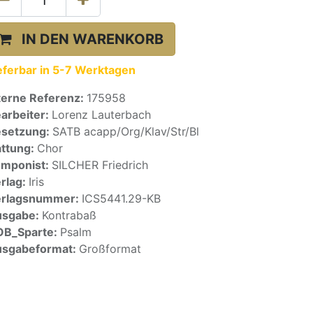
IN DEN WARENKORB
eferbar in 5-7 Werktagen
terne Referenz:
175958
arbeiter:
Lorenz Lauterbach
setzung:
SATB acapp/Org/Klav/Str/Bl
ttung:
Chor
mponist:
SILCHER Friedrich
rlag:
Iris
erlagsnummer:
ICS5441.29-KB
usgabe:
Kontrabaß
OB_Sparte:
Psalm
sgabeformat:
Großformat