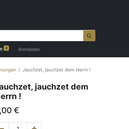
0
Anmelden
onungen
Jauchzet, jauchzet dem Herrn !
auchzet, jauchzet dem
errn !
,00
€