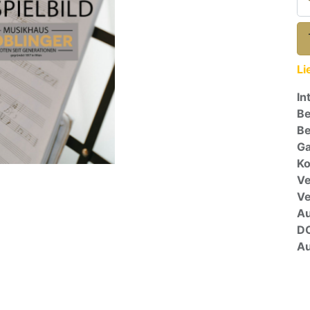
Li
In
Be
Be
Ga
Ko
Ve
V
A
D
Au