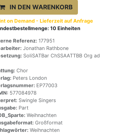
IN DEN WARENKORB
int on Demand - Lieferzeit auf Anfrage
ndestbestellmenge:
10
Einheiten
terne Referenz:
177951
arbeiter:
Jonathan Rathbone
setzung:
SoliSATBar ChSSAATTBB Org ad
ttung:
Chor
rlag:
Peters London
erlagsnummer:
EP77003
SMN:
577084978
terpret:
Swingle Singers
usgabe:
Part
OB_Sparte:
Weihnachten
sgabeformat:
Großformat
hlagwörter:
Weihnachten