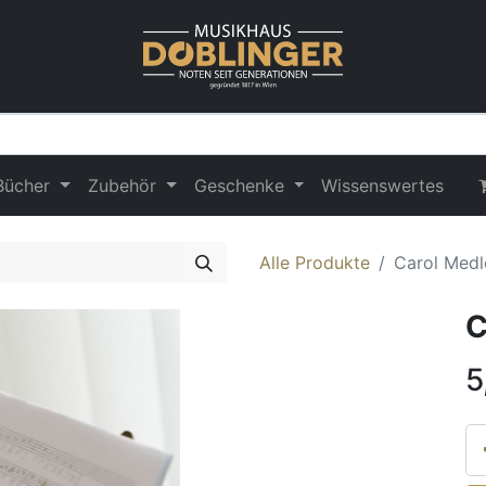
Bücher
Zubehör
Geschenke
Wissenswertes
Alle Produkte
Carol Medl
C
5