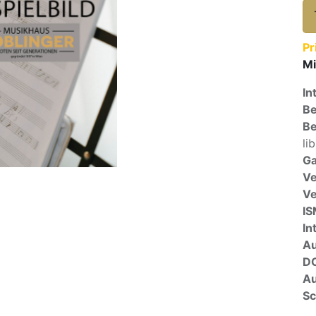
Pr
Mi
In
Be
Be
lib
Ga
Ve
V
I
In
A
D
Au
Sc