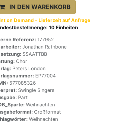
IN DEN WARENKORB
int on Demand - Lieferzeit auf Anfrage
ndestbestellmenge:
10
Einheiten
terne Referenz:
177952
arbeiter:
Jonathan Rathbone
setzung:
SSAATTBB
ttung:
Chor
rlag:
Peters London
erlagsnummer:
EP77004
SMN:
577085326
terpret:
Swingle Singers
usgabe:
Part
OB_Sparte:
Weihnachten
sgabeformat:
Großformat
hlagwörter:
Weihnachten