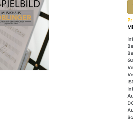
Pr
Mi
In
Be
Be
Ga
Ve
V
I
In
A
D
Au
Sc