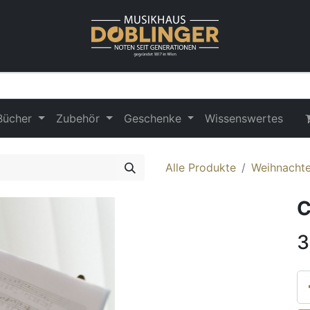
Bücher
Zubehör
Geschenke
Wissenswertes
Alle Produkte
Weihnachten
C
3