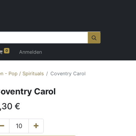
0
Anmelden
 - Pop / Spirituals
Coventry Carol
oventry Carol
,30
€