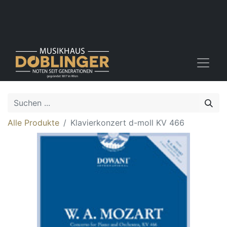
Alle Produkte
Klavierkonzert d-moll KV 466