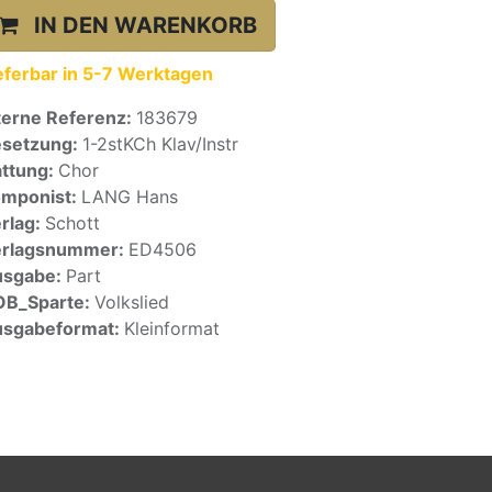
IN DEN WARENKORB
eferbar in 5-7 Werktagen
terne Referenz:
183679
setzung:
1-2stKCh Klav/Instr
ttung:
Chor
mponist:
LANG Hans
rlag:
Schott
erlagsnummer:
ED4506
usgabe:
Part
OB_Sparte:
Volkslied
sgabeformat:
Kleinformat