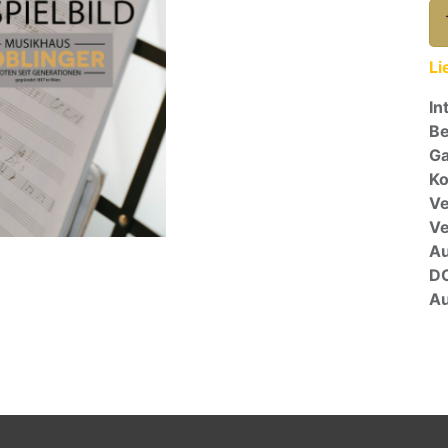
Li
In
Be
Ga
Ko
Ve
V
A
D
Au