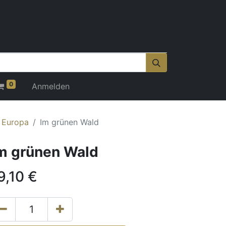
0
Anmelden
r Europa
Im grünen Wald
m grünen Wald
9,10
€