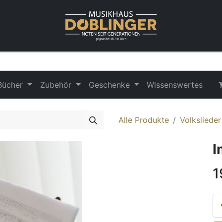
Bücher
Zubehör
Geschenke
Wissenswertes
Alle Produkte
Volksliede
I
1