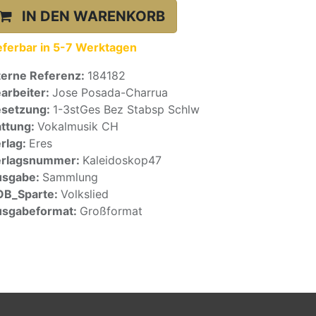
IN DEN WARENKORB
eferbar in 5-7 Werktagen
terne Referenz:
184182
arbeiter:
Jose Posada-Charrua
setzung:
1-3stGes Bez Stabsp Schlw
ttung:
Vokalmusik CH
rlag:
Eres
erlagsnummer:
Kaleidoskop47
usgabe:
Sammlung
OB_Sparte:
Volkslied
sgabeformat:
Großformat