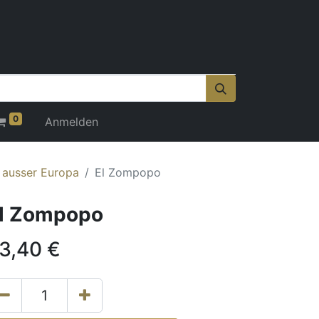
0
Anmelden
r ausser Europa
El Zompopo
l Zompopo
3,40
€