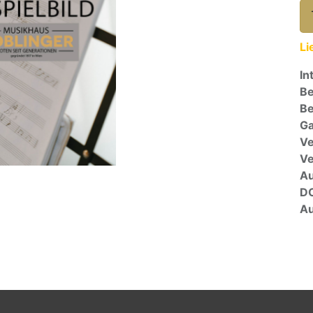
Li
In
Be
Be
Ga
Ve
V
A
D
Au