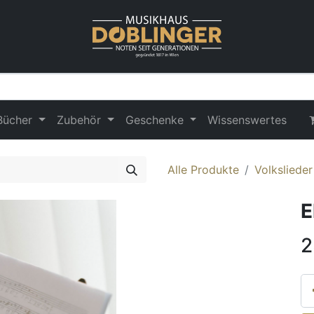
Bücher
Zubehör
Geschenke
Wissenswertes
Alle Produkte
Volksliede
E
2