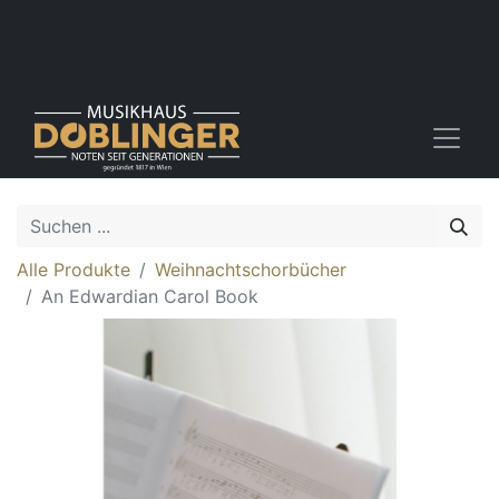
Alle Produkte
Weihnachtschorbücher
An Edwardian Carol Book