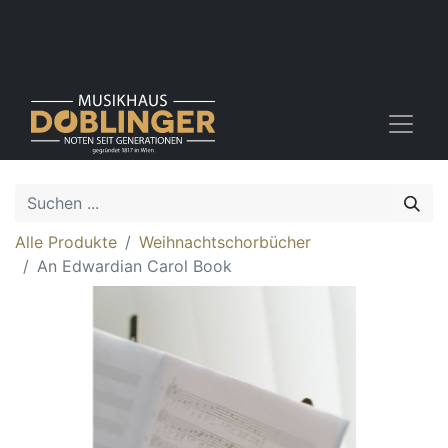
Alle Produkte
Weihnachtschorbücher
An Edwardian Carol Book