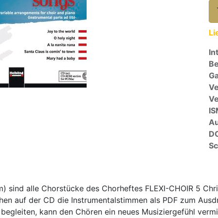
Li
In
Be
Ga
Ve
V
I
A
D
Sc
) sind alle Chorstücke des Chorheftes FLEXI-CHOIR 5 Ch
tehen auf der CD die Instrumentalstimmen als PDF zum Ausd
begleiten, kann den Chören ein neues Musiziergefühl vermit