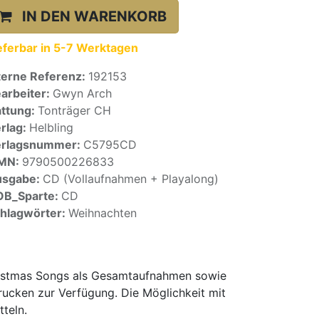
IN DEN WARENKORB
eferbar in 5-7 Werktagen
terne Referenz:
192153
arbeiter:
Gwyn Arch
ttung:
Tonträger CH
rlag:
Helbling
erlagsnummer:
C5795CD
SMN:
9790500226833
usgabe:
CD (Vollaufnahmen + Playalong)
OB_Sparte:
CD
hlagwörter:
Weihnachten
ristmas Songs als Gesamtaufnahmen sowie
rucken zur Verfügung. Die Möglichkeit mit
teln.