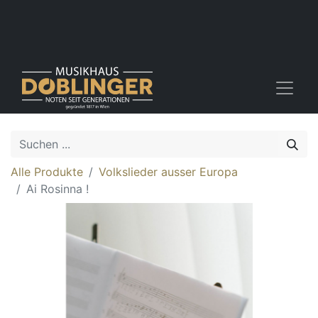
Alle Produkte
Volkslieder ausser Europa
Ai Rosinna !