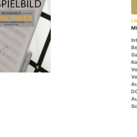
Li
Mi
In
Be
Ga
Ko
Ve
V
A
D
Au
Sc