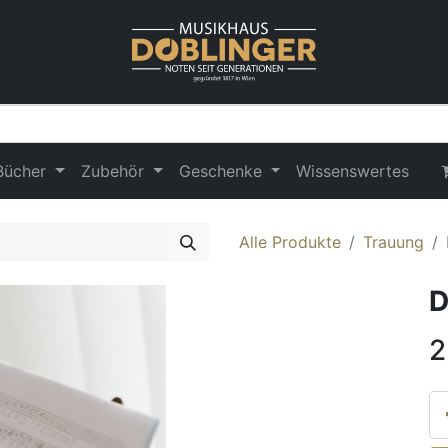
Bücher
Zubehör
Geschenke
Wissenswertes
Alle Produkte
Trauung
D
2