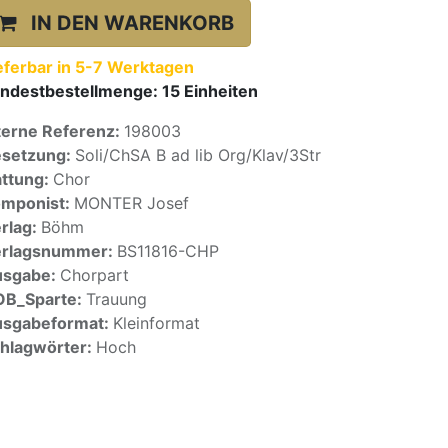
IN DEN WARENKORB
eferbar in 5-7 Werktagen
ndestbestellmenge:
15
Einheiten
terne Referenz:
198003
setzung:
Soli/ChSA B ad lib Org/Klav/3Str
ttung:
Chor
mponist:
MONTER Josef
rlag:
Böhm
erlagsnummer:
BS11816-CHP
usgabe:
Chorpart
OB_Sparte:
Trauung
sgabeformat:
Kleinformat
hlagwörter:
Hoch