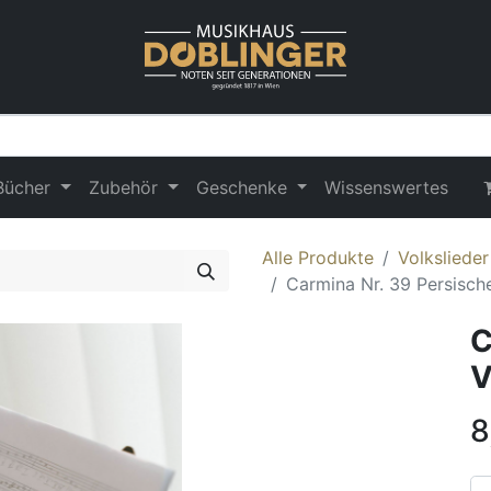
Bücher
Zubehör
Geschenke
Wissenswertes
Alle Produkte
Volksliede
Carmina Nr. 39 Persische
C
V
8