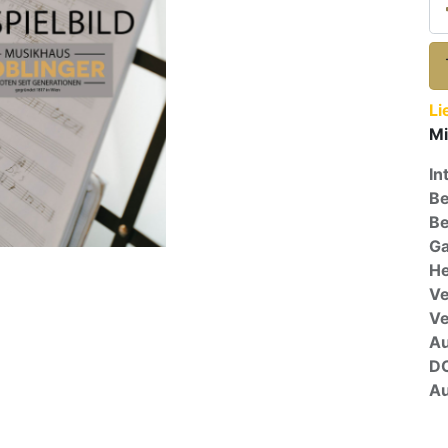
Li
Mi
In
Be
Be
Ga
He
Ve
V
A
D
Au