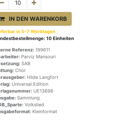
IN DEN WARENKORB
eferbar in 5-7 Werktagen
ndestbestellmenge:
10
Einheiten
terne Referenz:
199611
arbeiter:
Parviz Mansouri
setzung:
SAB
ttung:
Chor
rausgeber:
Hilde Langfort
rlag:
Universal Edition
erlagsnummer:
UE13698
usgabe:
Sammlung
OB_Sparte:
Volkslied
sgabeformat:
Kleinformat