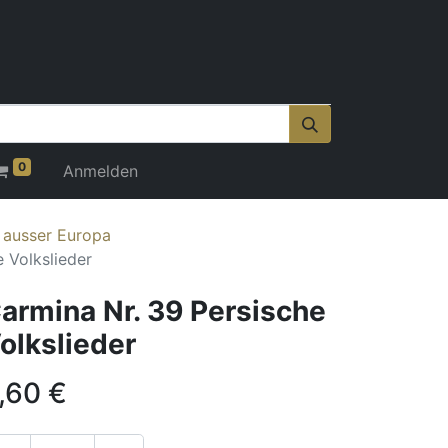
0
Anmelden
r ausser Europa
 Volkslieder
armina Nr. 39 Persische
olkslieder
,60
€