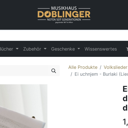
Bücher
Zubehör
Geschenke
Wissenswertes
Alle Produkte
Volksliede
Ei uchnjem - Burlaki (Li
E
d
d
1