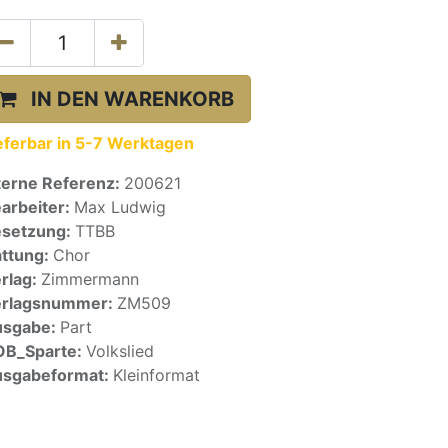
IN DEN WARENKORB
eferbar in 5-7 Werktagen
terne Referenz:
200621
arbeiter:
Max Ludwig
setzung:
TTBB
ttung:
Chor
rlag:
Zimmermann
erlagsnummer:
ZM509
usgabe:
Part
OB_Sparte:
Volkslied
sgabeformat:
Kleinformat