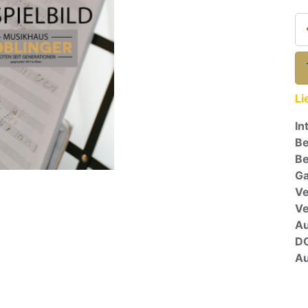
Li
In
Be
Be
Ga
Ve
V
A
D
Au