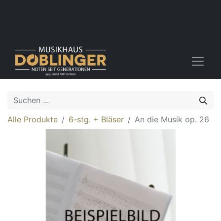
Alle Produkte
6-stg. + Bläser
An die Musik op. 26