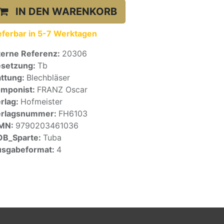
IN DEN WARENKORB
eferbar in 5-7 Werktagen
terne Referenz:
20306
setzung:
Tb
ttung:
Blechbläser
mponist:
FRANZ Oscar
rlag:
Hofmeister
erlagsnummer:
FH6103
SMN:
9790203461036
OB_Sparte:
Tuba
sgabeformat:
4