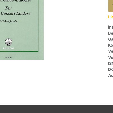
Li
In
Be
Ga
Ko
Ve
V
I
D
Au