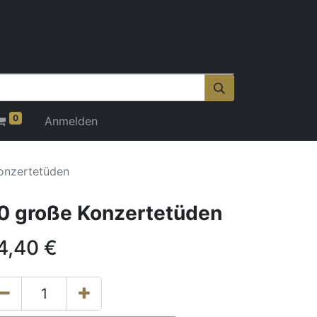
0
Anmelden
onzertetüden
0 große Konzertetüden
4,40
€