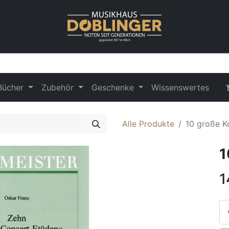
Bücher
Zubehör
Geschenke
Wissenswertes
Alle Produkte
10 große K
1
1