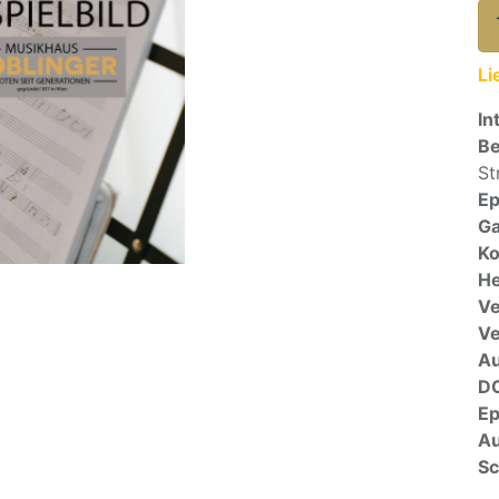
Li
In
Be
St
E
Ga
Ko
He
Ve
V
A
D
E
Au
Sc