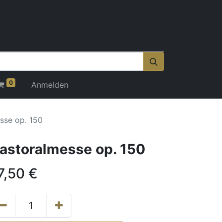
0
Anmelden
sse op. 150
astoralmesse op. 150
7,50
€