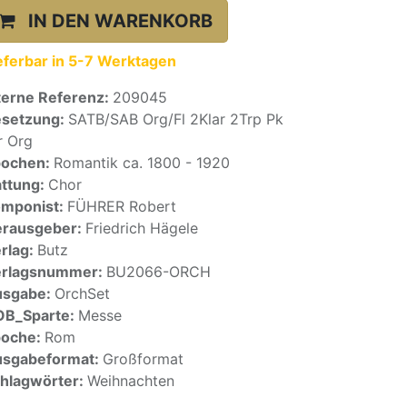
IN DEN WARENKORB
eferbar in 5-7 Werktagen
terne Referenz:
209045
setzung:
SATB/SAB Org/Fl 2Klar 2Trp Pk
r Org
pochen:
Romantik ca. 1800 - 1920
ttung:
Chor
mponist:
FÜHRER Robert
rausgeber:
Friedrich Hägele
rlag:
Butz
erlagsnummer:
BU2066-ORCH
usgabe:
OrchSet
OB_Sparte:
Messe
poche:
Rom
sgabeformat:
Großformat
hlagwörter:
Weihnachten