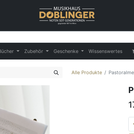
Bücher
Zubehör
Geschenke
Wissenswertes
Alle Produkte
Pastoralme
P
1