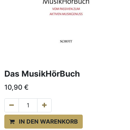
Das MusikHörBuch
10,90
€
IN DEN WARENKORB