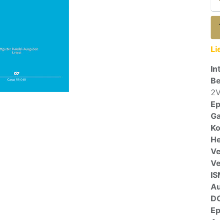
Li
In
Be
2V
E
Ga
Ko
He
Ve
V
I
A
D
E