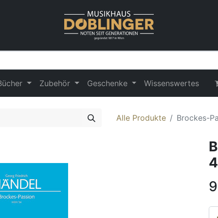
Bücher
Zubehör
Geschenke
Wissenswertes
Alle Produkte
Brockes-P
B
4
9