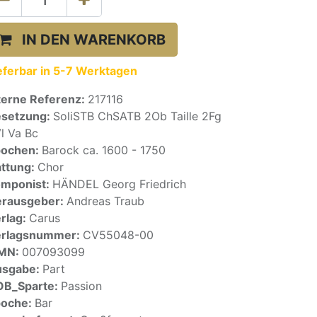
IN DEN WARENKORB
eferbar in 5-7 Werktagen
terne Referenz:
217116
setzung:
SoliSTB ChSATB 2Ob Taille 2Fg
l Va Bc
pochen:
Barock ca. 1600 - 1750
ttung:
Chor
mponist:
HÄNDEL Georg Friedrich
rausgeber:
Andreas Traub
rlag:
Carus
erlagsnummer:
CV55048-00
SMN:
007093099
usgabe:
Part
OB_Sparte:
Passion
poche:
Bar