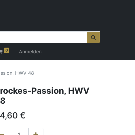
0
Anmelden
assion, HWV 48
rockes-Passion, HWV
8
4,60
€