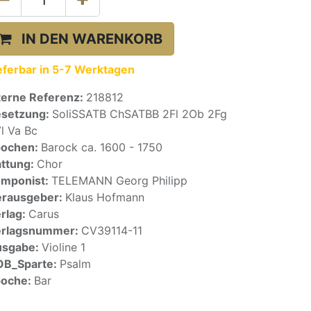
IN DEN WARENKORB
eferbar in 5-7 Werktagen
terne Referenz:
218812
setzung:
SoliSSATB ChSATBB 2Fl 2Ob 2Fg
l Va Bc
pochen:
Barock ca. 1600 - 1750
ttung:
Chor
mponist:
TELEMANN Georg Philipp
rausgeber:
Klaus Hofmann
rlag:
Carus
erlagsnummer:
CV39114-11
usgabe:
Violine 1
OB_Sparte:
Psalm
poche:
Bar