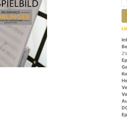
Li
In
Be
2V
E
Ga
Ko
He
Ve
V
A
D
E