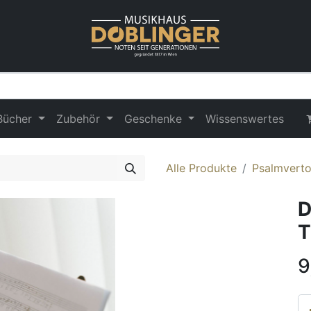
Bücher
Zubehör
Geschenke
Wissenswertes
Alle Produkte
Psalmvert
D
T
9