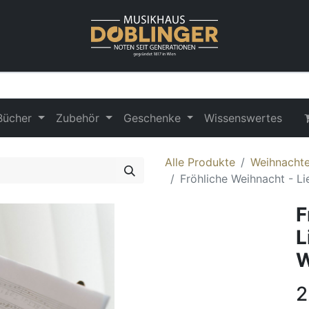
Bücher
Zubehör
Geschenke
Wissenswertes
Alle Produkte
Weihnachte
Fröhliche Weihnacht - Li
F
L
W
2