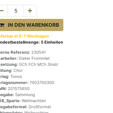
IN DEN WARENKORB
eferbar in 5-7 Werktagen
ndestbestellmenge:
5
Einheiten
terne Referenz:
230541
arbeiter:
Dieter Frommlet
setzung:
GCh FCh MCh 3Instr
ttung:
Chor
rlag:
Tonos
erlagsnummer:
7003700300
SMN:
201575650
usgabe:
Sammlung
OB_Sparte:
Weihnachten
sgabeformat:
Großformat
hlagwörter:
Weihnachten