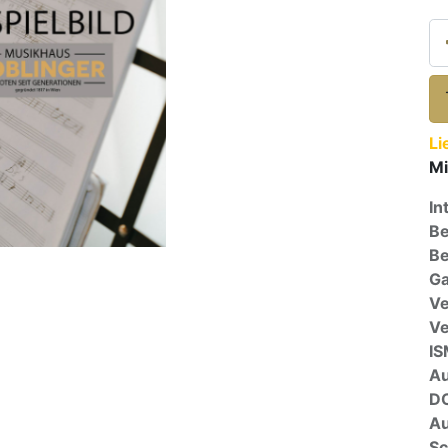
Li
Mi
In
Be
Be
Ga
Ve
V
I
A
D
Au
Sc