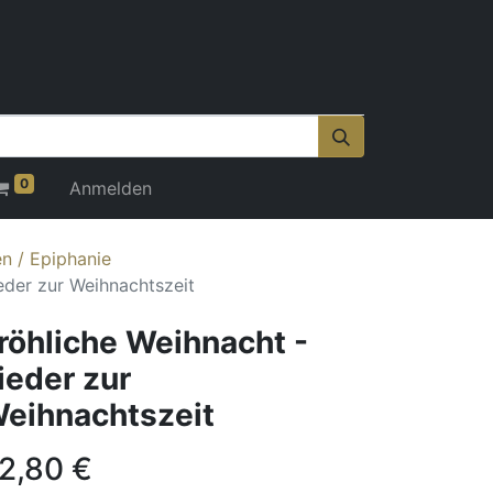
0
Anmelden
n / Epiphanie
eder zur Weihnachtszeit
röhliche Weihnacht -
ieder zur
eihnachtszeit
2,80
€