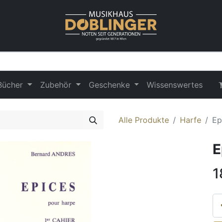
Bücher
Zubehör
Geschenke
Wissenswertes
Alle Produkte
Harfe
Ep
E
1