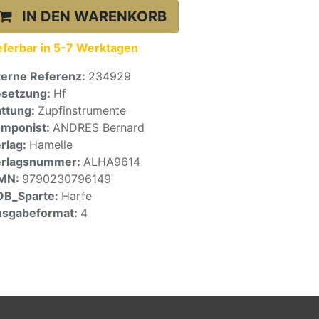
IN DEN WARENKORB
eferbar in 5-7 Werktagen
terne Referenz:
234929
setzung:
Hf
ttung:
Zupfinstrumente
mponist:
ANDRES Bernard
rlag:
Hamelle
erlagsnummer:
ALHA9614
SMN:
9790230796149
OB_Sparte:
Harfe
sgabeformat:
4