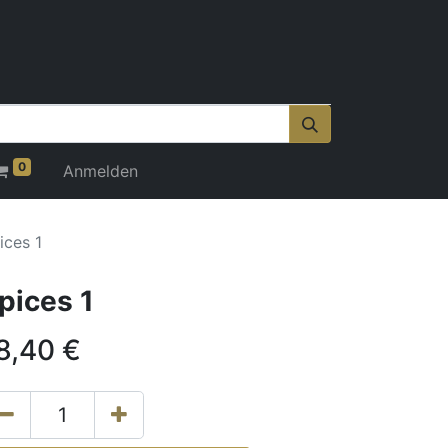
0
Anmelden
ices 1
pices 1
8,40
€