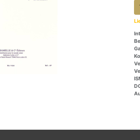
Li
In
Be
Ga
Ko
Ve
V
I
D
Au