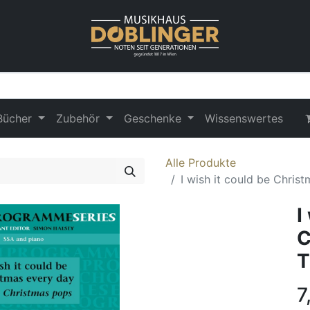
Bücher
Zubehör
Geschenke
Wissenswertes
Alle Produkte
I wish it could be Chris
I
C
T
7