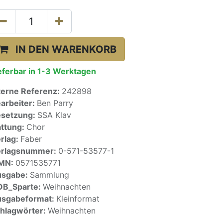
IN DEN WARENKORB
eferbar in 1-3 Werktagen
terne Referenz:
242898
arbeiter:
Ben Parry
setzung:
SSA Klav
ttung:
Chor
rlag:
Faber
erlagsnummer:
0-571-53577-1
SMN:
0571535771
usgabe:
Sammlung
OB_Sparte:
Weihnachten
sgabeformat:
Kleinformat
hlagwörter:
Weihnachten