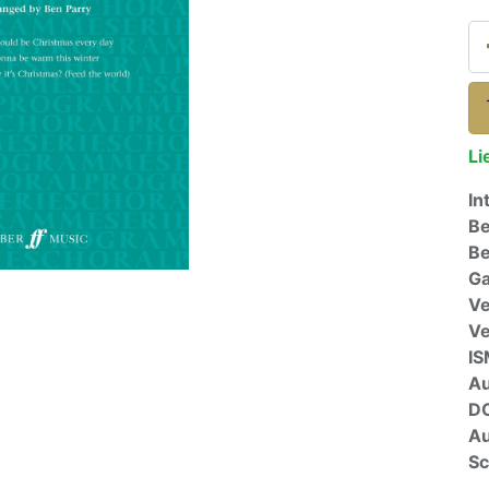
Li
In
Be
Be
Ga
Ve
V
I
A
D
Au
Sc