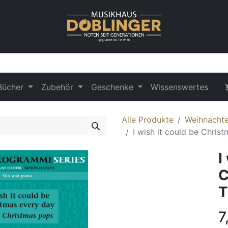
Bücher
Zubehör
Geschenke
Wissenswertes
Alle Produkte
Weihnachten
I wish it could be Chris
I
C
T
7