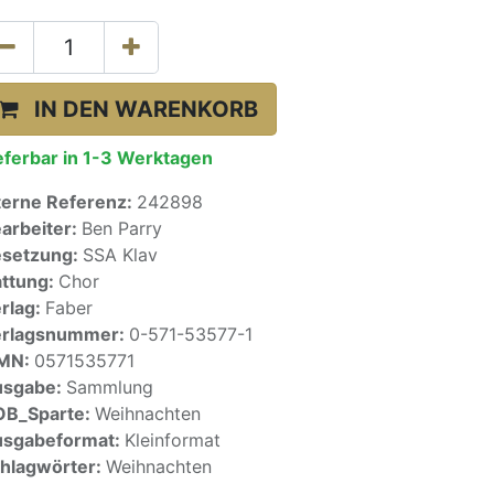
IN DEN WARENKORB
eferbar in 1-3 Werktagen
terne Referenz:
242898
arbeiter:
Ben Parry
setzung:
SSA Klav
ttung:
Chor
rlag:
Faber
erlagsnummer:
0-571-53577-1
SMN:
0571535771
usgabe:
Sammlung
OB_Sparte:
Weihnachten
sgabeformat:
Kleinformat
hlagwörter:
Weihnachten