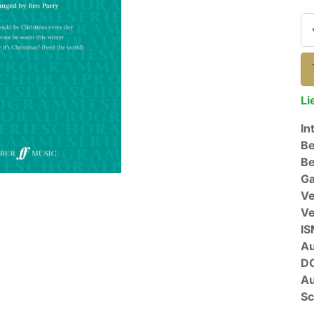
Li
In
Be
Be
Ga
Ve
V
I
A
D
Au
Sc