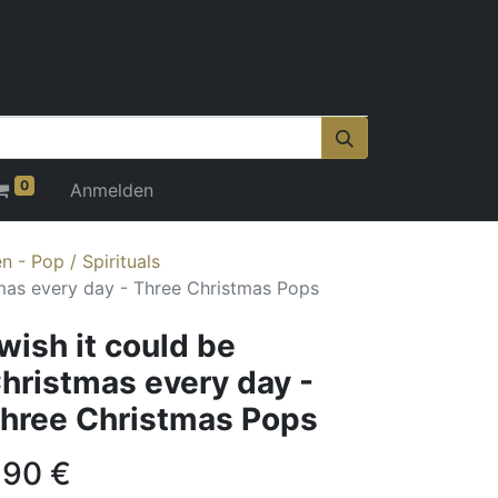
0
Anmelden
 - Pop / Spirituals
tmas every day - Three Christmas Pops
 wish it could be
hristmas every day -
hree Christmas Pops
,90
€