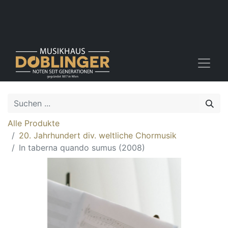
Alle Produkte
20. Jahrhundert div. weltliche Chormusik
In taberna quando sumus (2008)