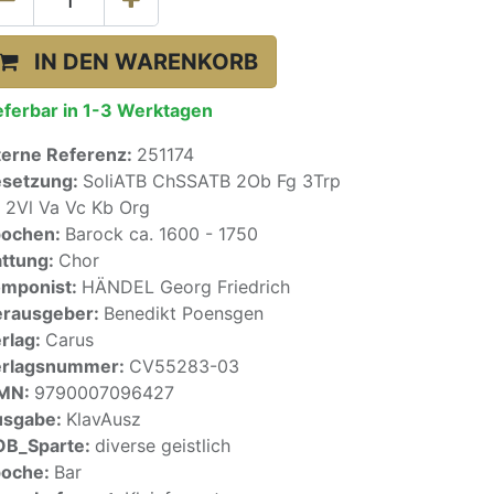
IN DEN WARENKORB
eferbar in 1-3 Werktagen
terne Referenz:
251174
setzung:
SoliATB ChSSATB 2Ob Fg 3Trp
 2Vl Va Vc Kb Org
pochen:
Barock ca. 1600 - 1750
ttung:
Chor
mponist:
HÄNDEL Georg Friedrich
rausgeber:
Benedikt Poensgen
rlag:
Carus
erlagsnummer:
CV55283-03
SMN:
9790007096427
usgabe:
KlavAusz
OB_Sparte:
diverse geistlich
poche:
Bar