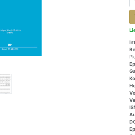
Li
In
Be
Pk
E
Ga
Ko
He
Ve
V
I
A
D
E