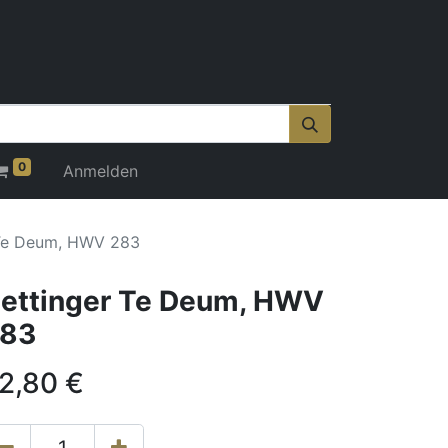
0
Anmelden
 Te Deum, HWV 283
ettinger Te Deum, HWV
83
2,80
€