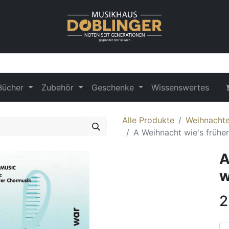
Bücher
Zubehör
Geschenke
Wissenswertes
Alle Produkte
Weihnachte
A Weihnacht wie's frühe
A
w
2