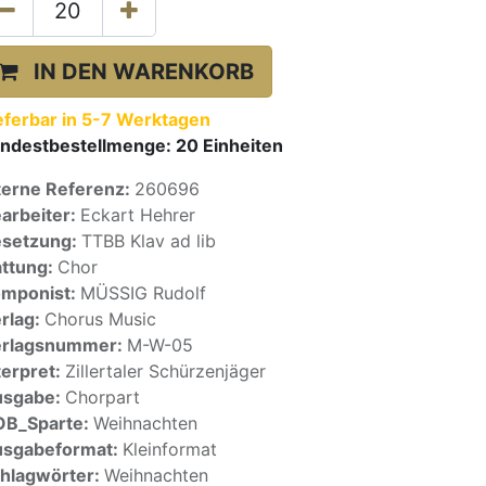
IN DEN WARENKORB
eferbar in 5-7 Werktagen
ndestbestellmenge:
20
Einheiten
terne Referenz:
260696
arbeiter:
Eckart Hehrer
setzung:
TTBB Klav ad lib
ttung:
Chor
mponist:
MÜSSIG Rudolf
rlag:
Chorus Music
erlagsnummer:
M-W-05
terpret:
Zillertaler Schürzenjäger
usgabe:
Chorpart
OB_Sparte:
Weihnachten
sgabeformat:
Kleinformat
hlagwörter:
Weihnachten