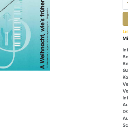
Li
Mi
In
Be
Be
Ga
Ko
Ve
V
In
A
D
Au
Sc