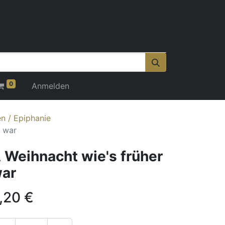
0
Anmelden
n / Epiphanie
r war
 Weihnacht wie's früher
ar
,20
€