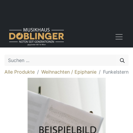
Alle Produkte
Weihnachten / Epiphanie
Funkelstern