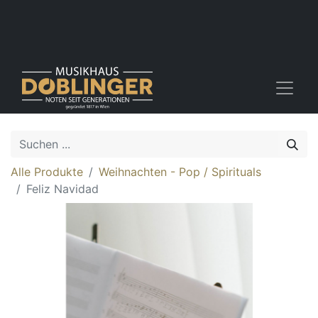
Alle Produkte
Weihnachten - Pop / Spirituals
Feliz Navidad