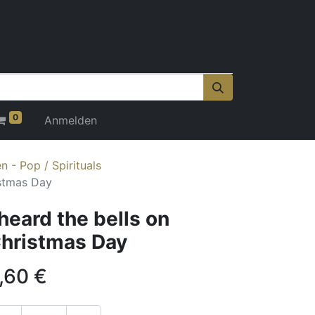
0
Anmelden
 - Pop / Spirituals
istmas Day
 heard the bells on
hristmas Day
,60
€