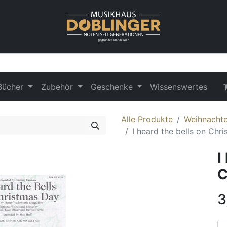
Bücher
Zubehör
Geschenke
Wissenswertes
Alle Produkte
Weihnachten
I heard the bells on Chr
I
C
3