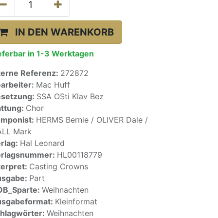
IN DEN WARENKORB
eferbar in 1-3 Werktagen
terne Referenz:
272872
arbeiter:
Mac Huff
setzung:
SSA OSti Klav Bez
ttung:
Chor
mponist:
HERMS Bernie / OLIVER Dale /
LL Mark
rlag:
Hal Leonard
erlagsnummer:
HL00118779
terpret:
Casting Crowns
usgabe:
Part
OB_Sparte:
Weihnachten
sgabeformat:
Kleinformat
hlagwörter:
Weihnachten