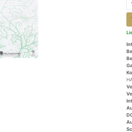
Li
In
Be
Be
Ga
Ko
HA
Ve
V
In
A
D
Au
Sc